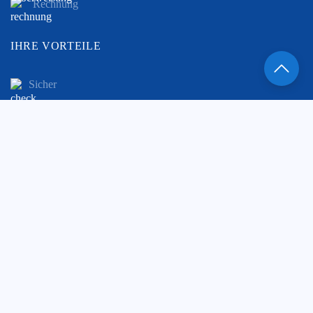
Rechnung
IHRE VORTEILE
Sicher
Schnell
Günstig
Zertifiziert
Unkompliziert
©
www.123parkplatzfrei.de