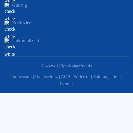
Günstig
Zertifiziert
Unkompliziert
©
www.123parkplatzfrei.de
Impressum
|
Datenschutz
|
AGB
|
Widerruf
|
Zahlungsarten
|
Partner