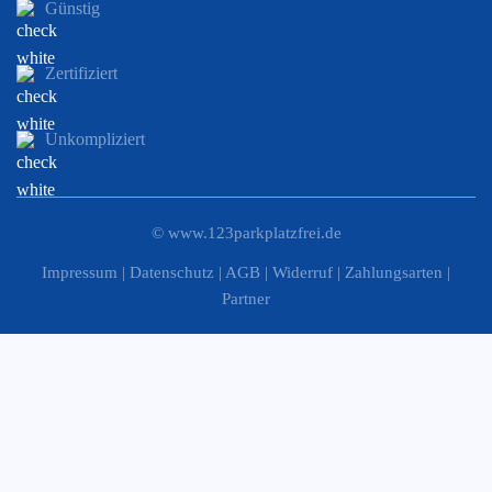
Günstig
Zertifiziert
Unkompliziert
©
www.123parkplatzfrei.de
Impressum
|
Datenschutz
|
AGB
|
Widerruf
|
Zahlungsarten
|
Partner