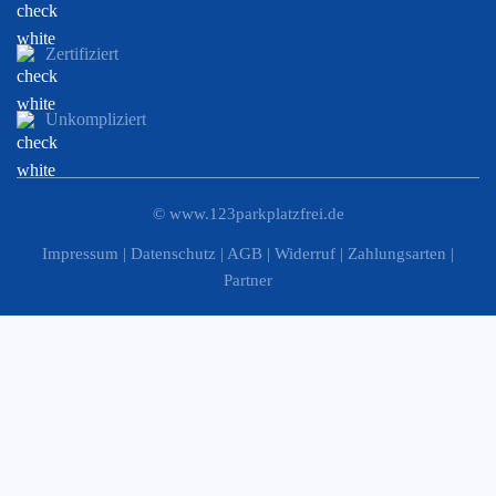
Zertifiziert
Unkompliziert
©
www.123parkplatzfrei.de
Impressum
|
Datenschutz
|
AGB
|
Widerruf
|
Zahlungsarten
|
Partner