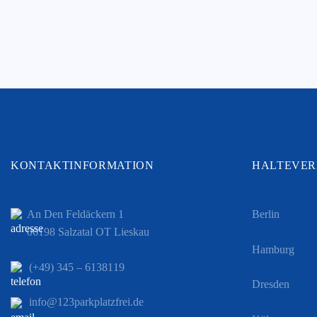
KONTAKTINFORMATION
HALTEVER
An Den Feldäckern 1
Berlin
06198 Salzatal OT Lieskau
Hamburg
(+49) 345 – 6138119
Dresden
info@123parkplatzfrei.de