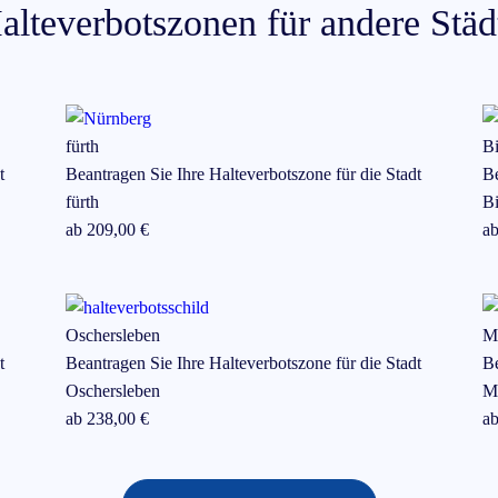
alteverbotszonen für andere Städ
fürth
Bi
t
Beantragen Sie Ihre Halteverbotszone für die Stadt
Be
fürth
Bi
ab
209
,00 €
a
Oschersleben
M
t
Beantragen Sie Ihre Halteverbotszone für die Stadt
Be
Oschersleben
M
ab
238
,00 €
a