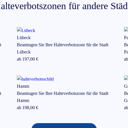
alteverbotszonen für andere Städ
Lübeck
Pa
t
Beantragen Sie Ihre Halteverbotszone für die Stadt
Be
Lübeck
Pa
ab
197
,00 €
a
Hamm
Gr
t
Beantragen Sie Ihre Halteverbotszone für die Stadt
Be
Hamm
Gr
ab
198
,00 €
a