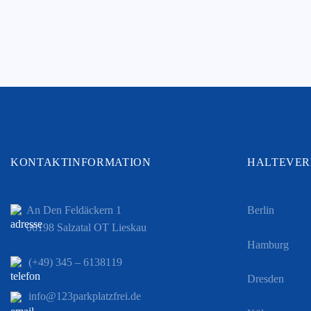
KONTAKTINFORMATION
HALTEVER
An Den Feldäckern 1
Berlin
06198 Salzatal OT Lieskau
Hamburg
(+49) 345 – 6138119
Dresden
info@123parkplatzfrei.de